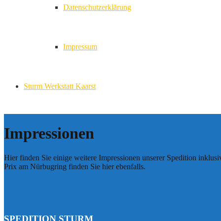
Datenschutzerklärung
Impressum
Sturm Werkstatt Kaarst
Impressionen
Hier finden Sie einige weitere Impressionen unserer Spedition inkl
Prix am Nürbugring finden Sie hier ebenfalls.
SPEDITION STURM