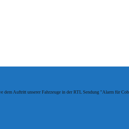
usive dem Auftritt unserer Fahrzeuge in der RTL Sendung "Alarm für C