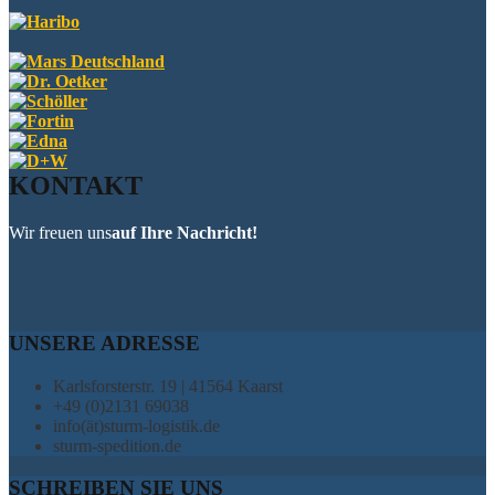
KONTAKT
Wir freuen uns
auf Ihre Nachricht!
UNSERE ADRESSE
Karlsforsterstr. 19 | 41564 Kaarst
+49 (0)2131 69038
info(ät)sturm-logistik.de
sturm-spedition.de
SCHREIBEN SIE UNS